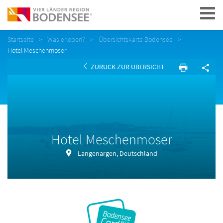
Navigation
Startseite
Was erleben?
Übersichtskarte Bodensee
Hotel Meschenmoser
ZURÜCK ZUR ÜBERSICHT
Hotel Meschenmoser
Langenargen, Deutschland