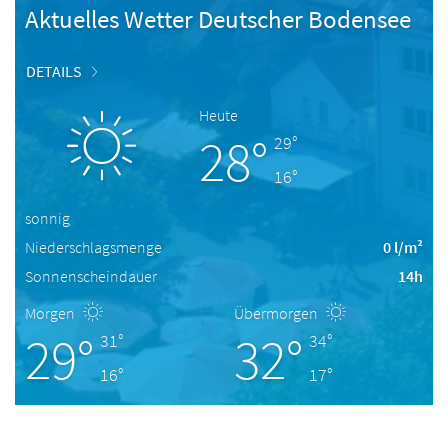
Aktuelles Wetter Deutscher Bodensee
DETAILS
Heute
28°
29°
16°
sonnig
Niederschlagsmenge
0 l/m²
Sonnenscheindauer
14h
Morgen
Übermorgen
29°
32°
31°
34°
16°
17°