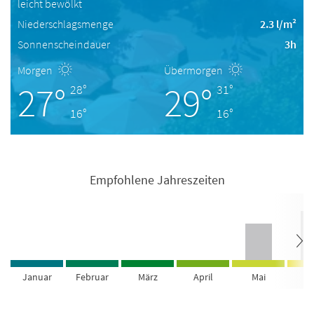
leicht bewölkt
Niederschlagsmenge
2.3 l/m²
Sonnenscheindauer
3h
Morgen
Übermorgen
27°
29°
28°
31°
16°
16°
Empfohlene Jahreszeiten
Januar
Februar
März
April
Mai
Ju