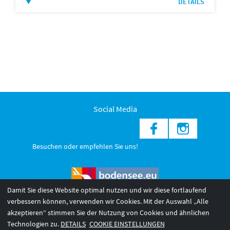
DETAILS
Social Media
Besuchen oder empfehlen Sie uns!
Damit Sie diese Website optimal nutzen und wir diese fortlaufend
verbessern können, verwenden wir Cookies. Mit der Auswahl „Alle
akzeptieren“ stimmen Sie der Nutzung von Cookies und ähnlichen
© 2026 Internationale Bodensee Tourismus GmbH
3
Technologien zu.
DETAILS
COOKIE EINSTELLUNGEN