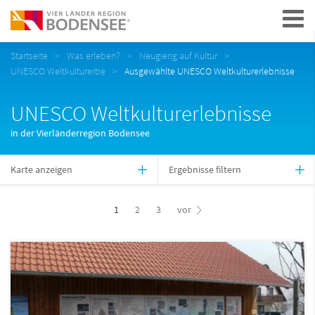
Navigation
Startseite
Was erleben?
Neugierig auf Kultur
UNESCO Weltkulturerbe
Ausgewählte UNESCO Weltkulturerlebnisse
UNESCO Weltkulturerlebnisse
in der Vierländerregion Bodensee
Karte anzeigen
Ergebnisse filtern
1
2
3
vor