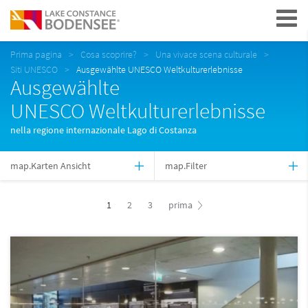
Navigation
Prima pagina
Cosa scoprire?
Una vivace scena culturale
Siti UNESCO
Ausgewählte UNESCO Weltkulturerlebnisse
Ausgewählte
UNESCO Weltkulturerlebnisse
nella regione internazionale Lago di Costanza
map.Karten Ansicht
map.Filter
1
2
3
prima