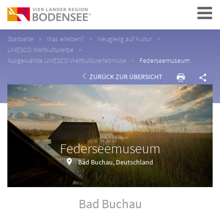
Navigation
Startseite
Was erleben?
Neugierig auf Kultur
UNESCO Weltkulturerbe
Ausgewählte UNESCO Weltkulturerlebnisse
Federseemuseum
ZURÜCK ZUR ÜBERSICHT
Federseemuseum
Bad Buchau, Deutschland
Bad Buchau