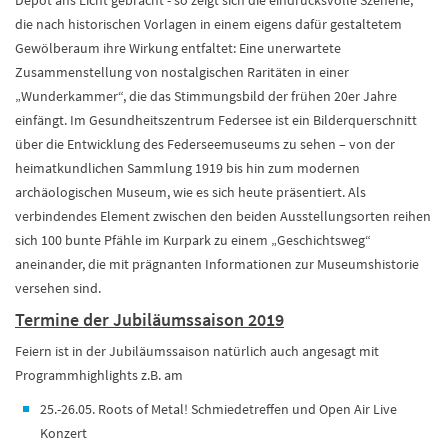
Depot ans Licht gebracht - so zeigt sich die eindrucksvolle Szenerie,
die nach historischen Vorlagen in einem eigens dafür gestaltetem
Gewölberaum ihre Wirkung entfaltet: Eine unerwartete
Zusammenstellung von nostalgischen Raritäten in einer
„Wunderkammer“, die das Stimmungsbild der frühen 20er Jahre
einfängt. Im Gesundheitszentrum Federsee ist ein Bilderquerschnitt
über die Entwicklung des Federseemuseums zu sehen – von der
heimatkundlichen Sammlung 1919 bis hin zum modernen
archäologischen Museum, wie es sich heute präsentiert. Als
verbindendes Element zwischen den beiden Ausstellungsorten reihen
sich 100 bunte Pfähle im Kurpark zu einem „Geschichtsweg“
aneinander, die mit prägnanten Informationen zur Museumshistorie
versehen sind.
Termine der Jubiläumssaison 2019
Feiern ist in der Jubiläumssaison natürlich auch angesagt mit
Programmhighlights z.B. am
25.-26.05. Roots of Metal! Schmiedetreffen und Open Air Live
Konzert