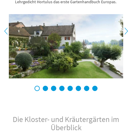
Lehrgedicht Hortulus das erste Gartenhandbuch Europas.
1
2
3
4
5
6
7
8
Die Kloster- und Kräutergärten im
Überblick