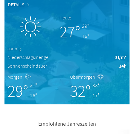
DETAILS
Heute
27°
29°
16°
sonnig
Niederschlagsmenge
0 l/m²
Sonnenscheindauer
14h
Morgen
Übermorgen
29°
32°
31°
33°
16°
17°
Empfohlene Jahreszeiten