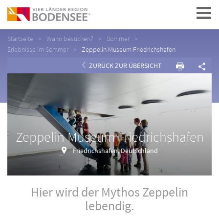
Navigation
Startseite
Wann besuchen?
Sommer
Erlebnisse im Sommer
Zeppelin Museum Friedrichshafen
ZURÜCK ZUR ÜBERSICHT
Zeppelin Museum Friedrichshafen
Friedrichshafen, Deutschland
Hier wird der Mythos Zeppelin
lebendig.