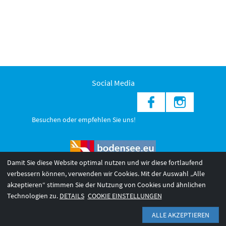
Social Media
Besuchen oder empfehlen Sie uns!
Damit Sie diese Website optimal nutzen und wir diese fortlaufend
verbessern können, verwenden wir Cookies. Mit der Auswahl „Alle
akzeptieren“ stimmen Sie der Nutzung von Cookies und ähnlichen
© 2026 Internationale Bodensee Tourismus GmbH
3
Technologien zu.
DETAILS
COOKIE EINSTELLUNGEN
AGB 2025/26
Impressum
Barrierefreiheit
ALLE AKZEPTIEREN
Datenschutzerklärung