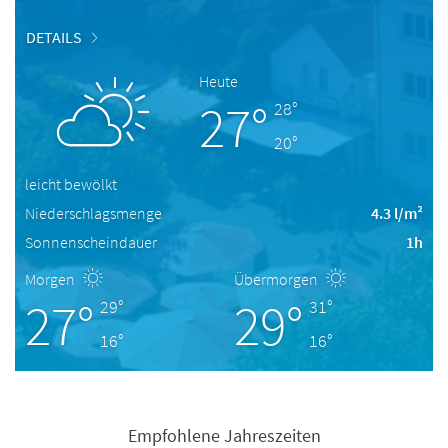
DETAILS
Heute
27°
28°
20°
leicht bewölkt
Niederschlagsmenge
4.3 l/m²
Sonnenscheindauer
1h
Morgen
Übermorgen
27°
29°
29°
31°
16°
16°
Empfohlene Jahreszeiten