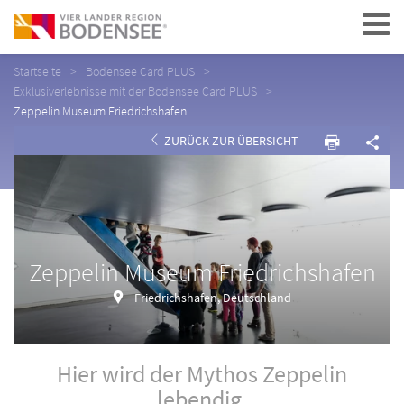
Navigation
Startseite
Bodensee Card PLUS
Exklusiverlebnisse mit der Bodensee Card PLUS
Zeppelin Museum Friedrichshafen
ZURÜCK ZUR ÜBERSICHT
Zeppelin Museum Friedrichshafen
Friedrichshafen, Deutschland
Hier wird der Mythos Zeppelin
lebendig.