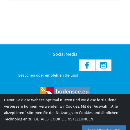
Social Media
Besuchen oder empfehlen Sie uns!
Damit Sie diese Website optimal nutzen und wir diese fortlaufend
verbessern können, verwenden wir Cookies. Mit der Auswahl „Alle
akzeptieren“ stimmen Sie der Nutzung von Cookies und ähnlichen
© 2026 Internationale Bodensee Tourismus GmbH
3
Technologien zu.
DETAILS
COOKIE EINSTELLUNGEN
AGB 2025/26
Impressum
Barrierefreiheit
ALLE AKZEPTIEREN
Datenschutzerklärung