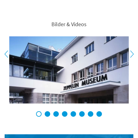
Bilder & Videos
1
2
3
4
5
6
7
8