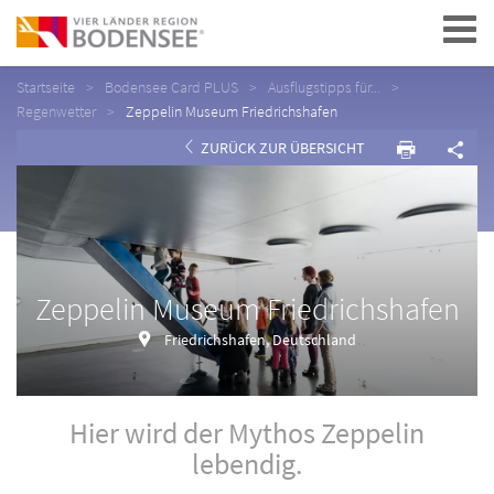
Navigation
Startseite
Bodensee Card PLUS
Ausflugstipps für...
Regenwetter
Zeppelin Museum Friedrichshafen
ZURÜCK ZUR ÜBERSICHT
Zeppelin Museum Friedrichshafen
Friedrichshafen, Deutschland
Hier wird der Mythos Zeppelin
lebendig.