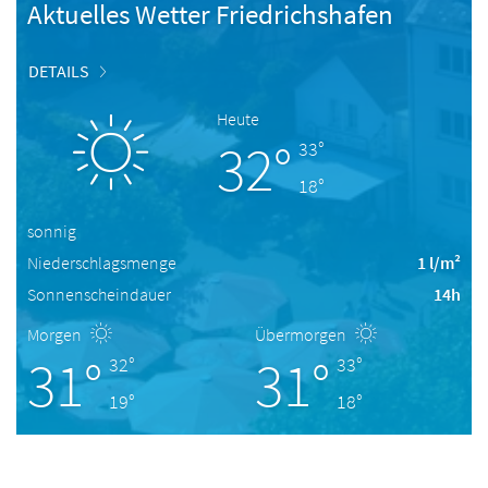
Aktuelles Wetter Friedrichshafen
DETAILS
Heute
32°
33°
18°
sonnig
Niederschlagsmenge
1 l/m²
Sonnenscheindauer
14h
Morgen
Übermorgen
31°
31°
32°
33°
19°
18°