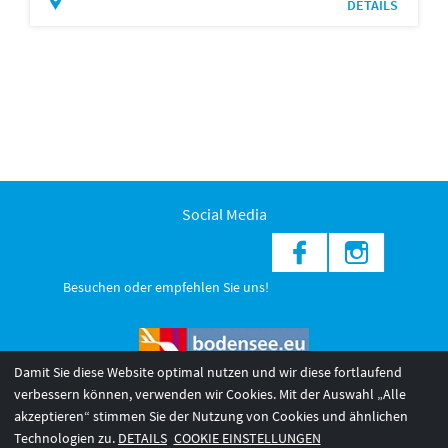
DETAILS
Social Media
Besuchen oder empfehlen Sie uns!
Damit Sie diese Website optimal nutzen und wir diese fortlaufend
verbessern können, verwenden wir Cookies. Mit der Auswahl „Alle
akzeptieren“ stimmen Sie der Nutzung von Cookies und ähnlichen
© 2026 Internationale Bodensee Tourismus GmbH
3
Technologien zu.
DETAILS
COOKIE EINSTELLUNGEN