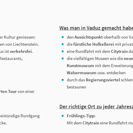
Was man in Vaduz gemacht hab
er Kultur geniessen:
den
Aussichtspunkt
oberhalb von Va
en von Liechtenstein.
die
fürstliche Hofkellerei
mit priva
us ist
verkehrsfei
.
eine Rundfahrt mit dem
Citytrain
du
Restaurants,
die vielfältigen Museen wie die
neu
Kunstmuseum
mit dem Erweiterungs
Walsermuseum
usw. entdecken
durch das
Regierungsviertel
schlen
bestaunen
rten Tour
von einer
Der richtige Ort zu jeder Jahresz
zweistündige Rundgang
Frühlings-Tipp:
cke.
Mit dem
Citytrain
eine Rundfahrt ma