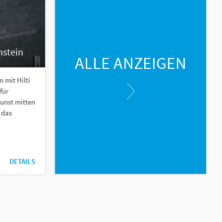
stein
ALLE ANZEIGEN
 mit Hilti
für
unst mitten
 das
DETAILS