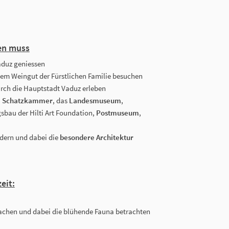
en muss
duz geniessen
tem Weingut der Fürstlichen Familie besuchen
rch die Hauptstadt Vaduz erleben
e Schatzkammer
, das
Landesmuseum
,
bau der Hilti Art Foundation,
Postmuseum
,
dern und dabei die
besondere Architektur
eit:
chen und dabei die blühende Fauna betrachten