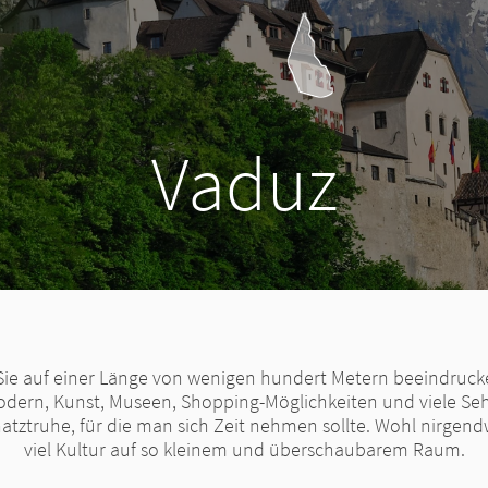
Vaduz
Sie auf einer Länge von wenigen hundert Metern beeindruck
odern, Kunst, Museen, Shopping-Möglichkeiten und viele Se
hatztruhe, für die man sich Zeit nehmen sollte. Wohl nirgend
viel Kultur auf so kleinem und überschaubarem Raum.