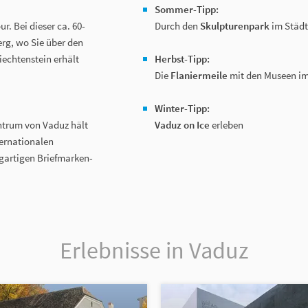
Sommer-Tipp:
r. Bei dieser ca. 60-
Durch den
Skulpturenpark
im Städt
erg, wo Sie über den
iechtenstein erhält
Herbst-Tipp:
Die
Flaniermeile
mit den Museen i
Winter-Tipp:
entrum von Vaduz hält
Vaduz on Ice
erleben
ternationalen
gartigen Briefmarken-
Erlebnisse in Vaduz