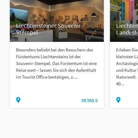
Liechtensteiner Souvenir-
Liechten
Stempel
Landes
Besonders beliebt bei den Besuchern des
Erleben Sie
Fürstentums Liechtensteins ist der
kleinsten L
Souvenir-Stempel. Das Fürstentum ist eine
Archäologie
Reise wert – lassen Sie sich den Aufenthalt
und Kultur 
im Tourist Office bestätigen, z....
Naturwelt. 
40...
DETAILS