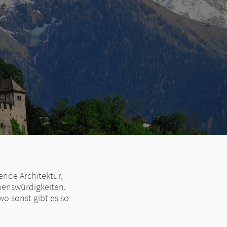
ende Architektur,
henswürdigkeiten.
wo sonst gibt es so