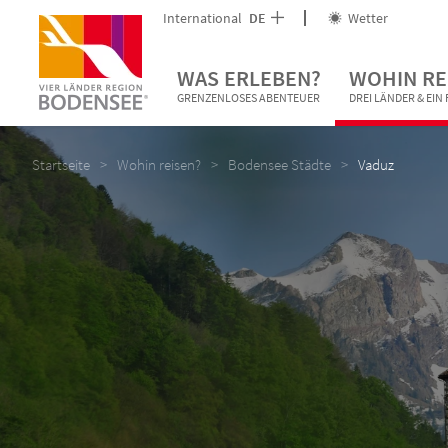
International
DE
Wetter
WAS ERLEBEN?
WOHIN RE
GRENZENLOSES ABENTEUER
DREI LÄNDER & EI
Startseite
Wohin reisen?
Bodensee Städte
Vaduz