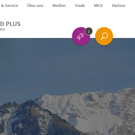
o & Service
Über uns
Medien
Trade
MICE
Partner
D PLUS
ERIN
3