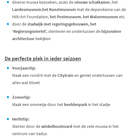
diverse musea bezoeken, zoals de
nieuwe schatkamer
, het
Landesmuseum
,
het Kunstmuseum
met de dependance van de
Hilti Art Foundation,
het Postmuseum
,
het Walsermuseum
etc.
door de
stadwijk met regeringsgebouwen, het
‘Regierungsviertel’,
slenteren en ondertussen de
bijzondere
architectuur
bekijken
De perfecte plek in ieder seizoen
Voorjaarstip:
Maak een rondrit met de
Citytrain
en geniet ondertussen van
alles wat bloeit
Zomertip:
Maak een ommetje door het
beeldenpark
in het stadje
Herfsttip:
Slenter door de
winkelboulevard
met de vele musea in het
centrum van Vaduz