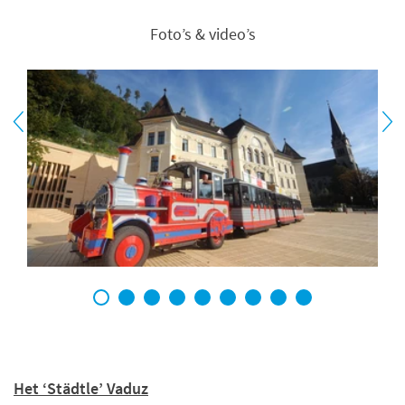
Foto’s & video’s
1
2
3
4
5
6
7
8
9
Het ‘Städtle’ Vaduz