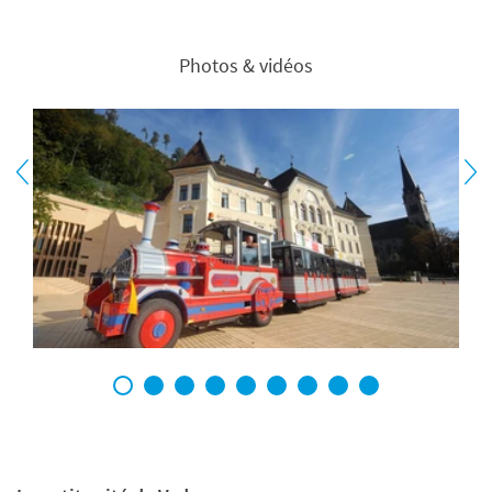
Photos & vidéos
1
2
3
4
5
6
7
8
9