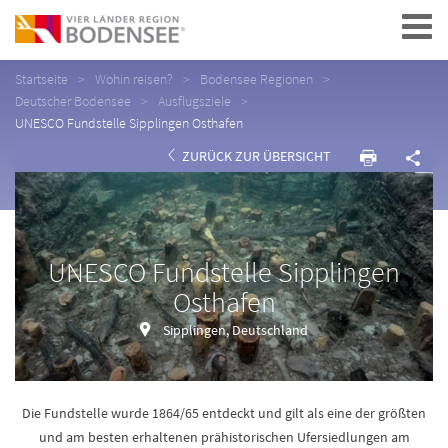
Navigation
Startseite
Wohin reisen?
Bodensee Regionen
Deutscher Bodensee
Ausflugsziele
UNESCO Fundstelle Sipplingen Osthafen
ZURÜCK ZUR ÜBERSICHT
UNESCO Fundstelle Sipplingen
Osthafen
Sipplingen, Deutschland
Die Fundstelle wurde 1864/65 entdeckt und gilt als eine der größten
und am besten erhaltenen prähistorischen Ufersiedlungen am