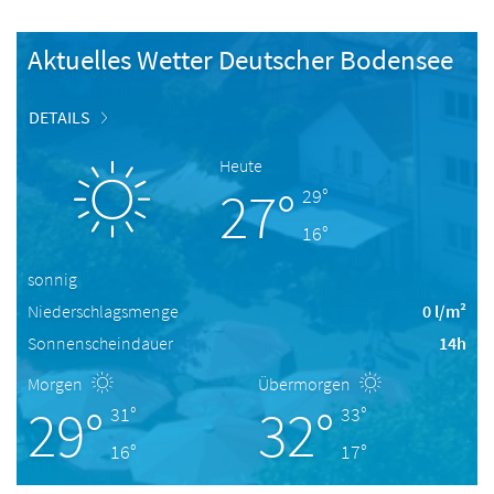
Aktuelles Wetter Deutscher Bodensee
DETAILS
Heute
27°
29°
16°
sonnig
Niederschlagsmenge
0 l/m²
Sonnenscheindauer
14h
Morgen
Übermorgen
29°
32°
31°
33°
16°
17°