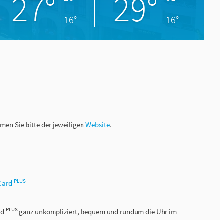
27°
29°
16°
16°
men Sie bitte der jeweiligen
Website
.
PLUS
Card
PLUS
rd
ganz unkompliziert, bequem und rundum die Uhr im