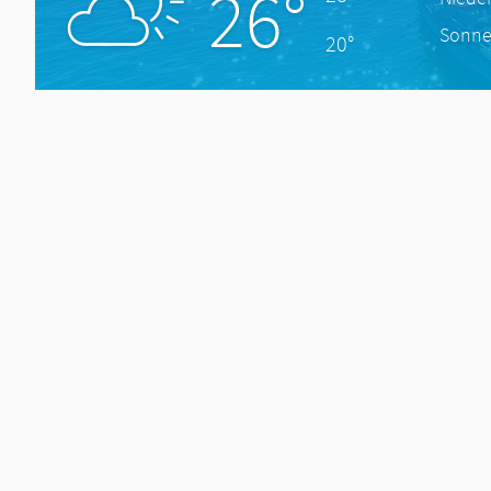
26°
Sonne
20°