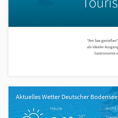
Touri
"Am See genießen" 
als idealer Ausga
Gastronomie u
Aktuelles Wetter Deutscher Bodensee
Heute
leicht
28°
Niede