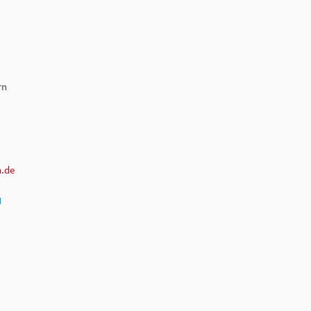
rn
n.de
N