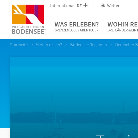
International
DE
Wetter
WAS ERLEBEN?
WOHIN RE
GRENZENLOSES ABENTEUER
DREI LÄNDER & EI
Startseite
Wohin reisen?
Bodensee Regionen
Deutscher 