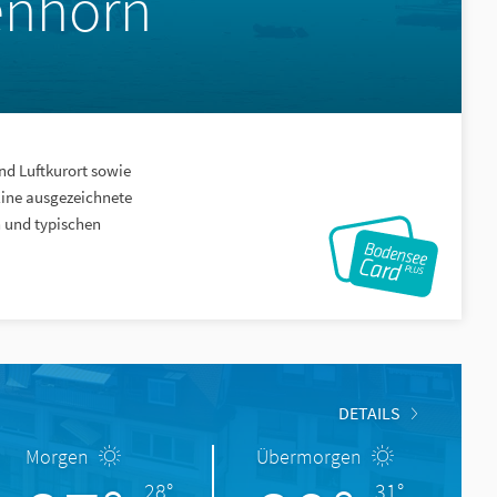
enhorn
nd Luftkurort sowie
ine ausgezeichnete
 und typischen
DETAILS
Morgen
Übermorgen
28°
31°