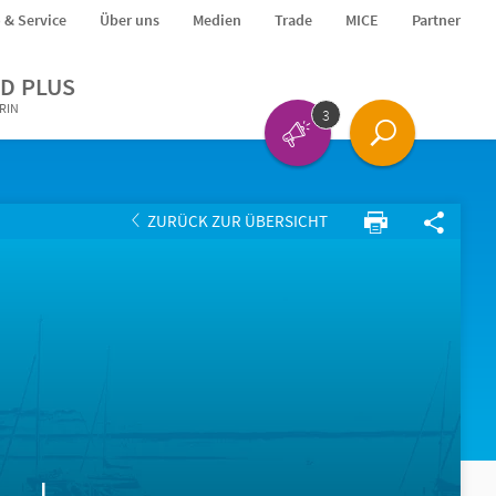
o & Service
Über uns
Medien
Trade
MICE
Partner
D PLUS
ERIN
3
ZURÜCK ZUR ÜBERSICHT