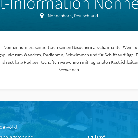
st-Information Nonn
Nonnenhorn, Deutschland
- Nonnenhorn präsentiert sich seinen Besuchern als charmanter Wein- u
ngspunkt zum Wandern, Radfahren, Schwimmen und für Schiffsausflüge. E
nd rustikale Rädlewirtschaften verwöhnen mit regionalen Köstlichkeiten
Seeweinen.
 bewölkt
rschlagsmenge
2.1 l/m²