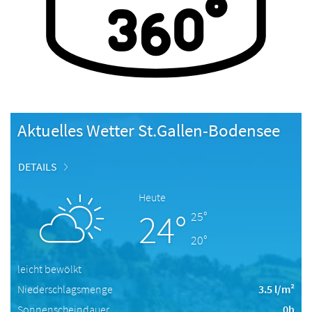
Aktuelles Wetter St.Gallen-Bodensee
DETAILS
Heute
24°
25°
20°
leicht bewölkt
Niederschlagsmenge
3.5 l/m²
Sonnenscheindauer
0h