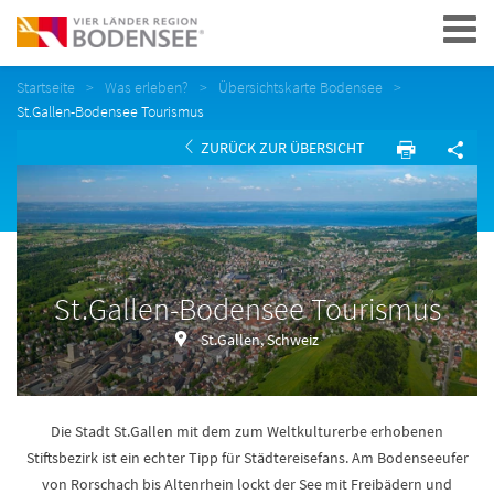
Navigation
Startseite
Was erleben?
Übersichtskarte Bodensee
St.Gallen-Bodensee Tourismus
ZURÜCK ZUR ÜBERSICHT
St.Gallen-Bodensee Tourismus
St.Gallen, Schweiz
Die Stadt St.Gallen mit dem zum Weltkulturerbe erhobenen
Stiftsbezirk ist ein echter Tipp für Städtereisefans. Am Bodenseeufer
von Rorschach bis Altenrhein lockt der See mit Freibädern und