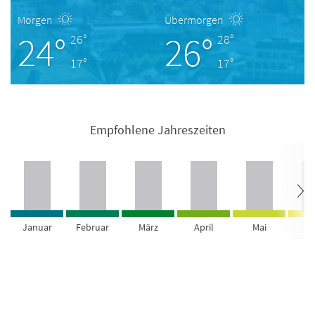
Morgen
Übermorgen
24°
26°
26°
28°
17°
17°
Empfohlene Jahreszeiten
Januar
Februar
März
April
Mai
Ju