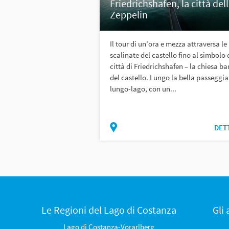
Friedrichshafen, la città del
Zeppelin
Il tour di un’ora e mezza attraversa le
scalinate del castello fino al simbolo 
città di Friedrichshafen – la chiesa b
del castello. Lungo la bella passeggia
lungo-lago, con un...
DET
Le Regioni del Lago di Costanza
Gli
Lago di Costanza-Vorarlberg