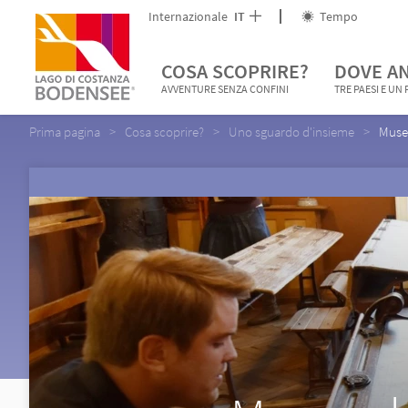
Internazionale
IT
Tempo
COSA SCOPRIRE?
DOVE A
AVVENTURE SENZA CONFINI
TRE PAESI E UN
Prima pagina
Cosa scoprire?
Uno sguardo d'insieme
Museo