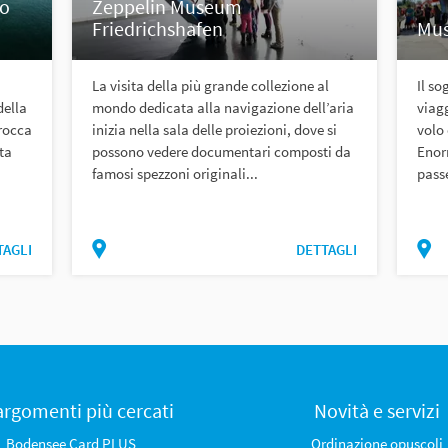
lo
Zeppelin Museum
Friedrichshafen
Mus
La visita della più grande collezione al
Il so
della
mondo dedicata alla navigazione dell’aria
viagg
arocca
inizia nella sala delle proiezioni, dove si
volo 
ta
possono vedere documentari composti da
Enorm
famosi spezzoni originali...
passe
TAGLI
DETTAGLI
 argomenti più cercati
Novità e servizi
Bodensee Card PLUS
Ordinazione opuscoli