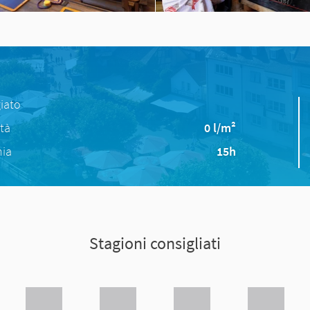
iato
ità
0 l/m²
nia
15h
Stagioni consigliati