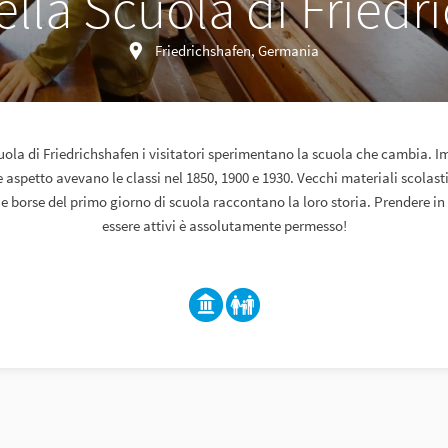
lla Scuola di Friedr
Friedrichshafen, Germania
uola di Friedrichshafen i visitatori sperimentano la scuola che cambia.
e aspetto avevano le classi nel 1850, 1900 e 1930. Vecchi materiali scolasti
 e borse del primo giorno di scuola raccontano la loro storia. Prendere in
essere attivi è assolutamente permesso!