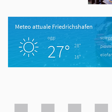
Meteo attuale Friedrichshafen
oggi
solegg
27°
28°
piovis
eliofa
16°