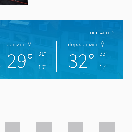
DETTAGLI
domani
dopodomani
29°
32°
31°
33°
16°
17°