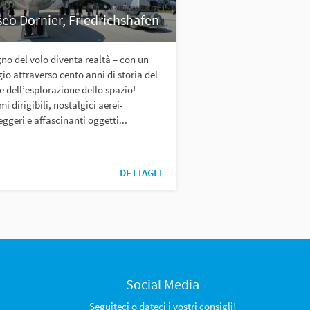
eo Dornier, Friedrichshafen
gno del volo diventa realtà – con un
io attraverso cento anni di storia del
e dell’esplorazione dello spazio!
i dirigibili, nostalgici aerei-
ggeri e affascinanti oggetti...
DETTAGLI
Social Media
Seguiteci o dateci i vostri consigli!