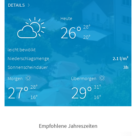
DETAILS
Heute
26°
28°
20°
leicht bewölkt
Niederschlagsmenge
2.1 l/m²
Sonnenscheindauer
3h
Morgen
Übermorgen
27°
29°
28°
31°
16°
16°
Empfohlene Jahreszeiten