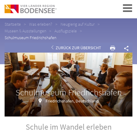
Navigation
Startseite
Was erleben?
Neugierig auf Kultur
Museen & Ausstellungen
Ausflugsziele
Schulmuseum Friedrichshafen
ZURÜCK ZUR ÜBERSICHT
Schulmuseum Friedrichshafen
Friedrichshafen, Deutschland
Schule im Wandel erleben