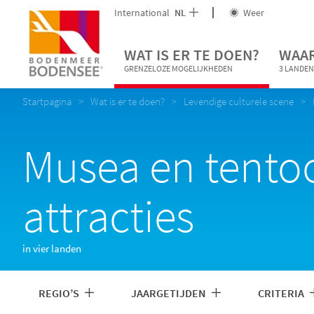
International
NL
Weer
WAT IS ER TE DOEN?
WAAR
GRENZELOZE MOGELIJKHEDEN
3 LANDEN
Startpagina
Wat is er te doen?
Levendige culturele scene
Musea en tentoo
attracties
in vier landen
REGIO’S
JAARGETIJDEN
CRITERIA