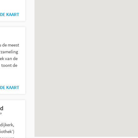
DE KAART
u de meest
erzameling
ek van de
 toont de
DE KAART
ed
’
dijkerk,
iothek’)