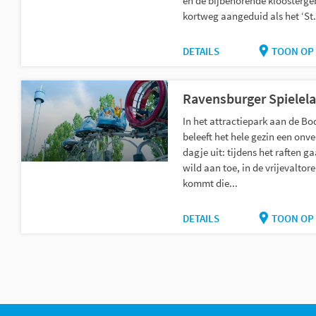
en de bijbehorende kloosterg
kortweg aangeduid als het ‘St. 
DETAILS
TOON OP 
Ravensburger Spielel
In het attractiepark aan de B
beleeft het hele gezin een onve
dagje uit: tijdens het raften ga
wild aan toe, in de vrijevaltore
kommt die...
DETAILS
TOON OP 