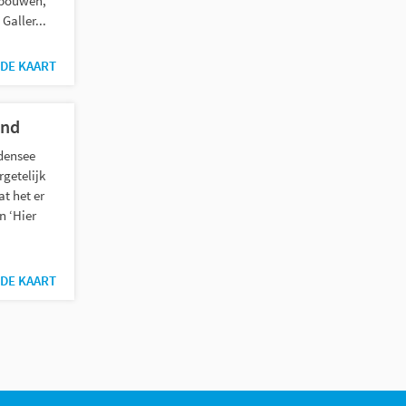
ebouwen,
Galler...
DE KAART
and
odensee
rgetelijk
at het er
n ‘Hier
DE KAART