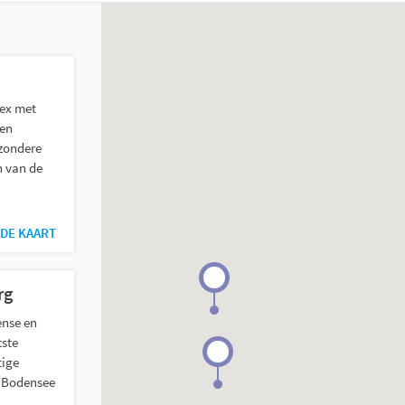
trefwoord
ex met
een
jzondere
n van de
DE KAART
rg
ense en
tste
tige
e Bodensee