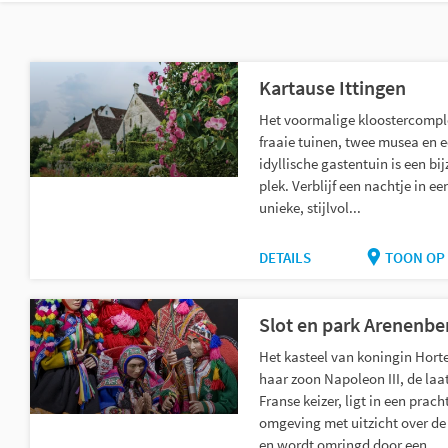
Kartause Ittingen
Het voormalige kloostercompl
fraaie tuinen, twee musea en 
idyllische gastentuin is een bi
plek. Verblijf een nachtje in ee
unieke, stijlvol...
DETAILS
TOON OP 
Slot en park Arenenbe
Het kasteel van koningin Hort
haar zoon Napoleon III, de laa
Franse keizer, ligt in een prach
omgeving met uitzicht over d
en wordt omringd door een...