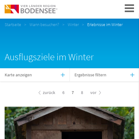
Navigation
Startseite
Wann besuchen?
Winter
Erlebnisse im Winter
Ausflugsziele im Winter
Karte anzeigen
Ergebnisse filtern
zurück
6
7
8
vor