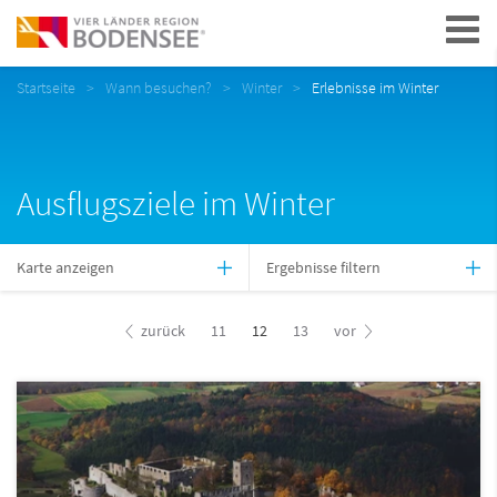
Navigation
Startseite
Wann besuchen?
Winter
Erlebnisse im Winter
Ausflugsziele im Winter
Karte anzeigen
Ergebnisse filtern
zurück
11
12
13
vor