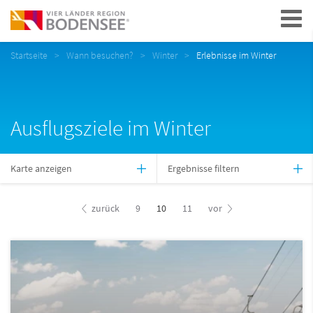
Navigation
Startseite
Wann besuchen?
Winter
Erlebnisse im Winter
Ausflugsziele im Winter
Karte anzeigen
Ergebnisse filtern
zurück
9
10
11
vor