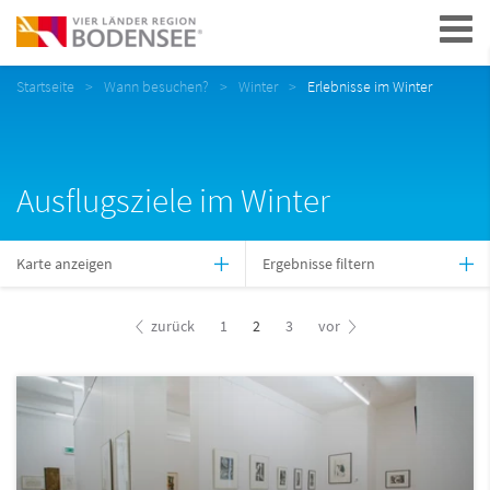
Navigation
Startseite
Wann besuchen?
Winter
Erlebnisse im Winter
Ausflugsziele im Winter
Karte anzeigen
Ergebnisse filtern
zurück
1
2
3
vor