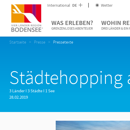
International
DE
Wetter
WAS ERLEBEN?
WOHIN RE
GRENZENLOSES ABENTEUER
DREI LÄNDER & EI
Startseite
Presse
Pressetexte
Städtehopping
3 Länder I 3 Städte I 1 See
28.02.2019