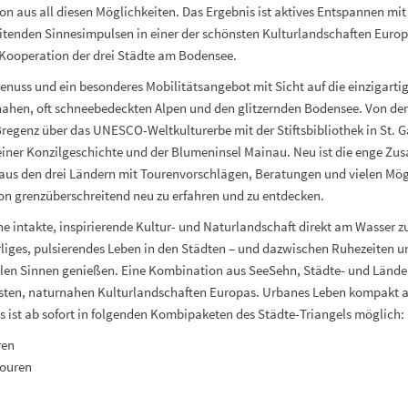
n aus all diesen Möglichkeiten. Das Ergebnis ist aktives Entspannen mit
tenden Sinnesimpulsen in einer der schönsten Kulturlandschaften Europa
 Kooperation der drei Städte am Bodensee.
Genuss und ein besonderes Mobilitätsangebot mit Sicht auf die einzigarti
nahen, oft schneebedeckten Alpen und den glitzernden Bodensee. Von der
Bregenz über das UNESCO-Weltkulturerbe mit der Stiftsbibliothek in St. G
einer Konzilgeschichte und der Blumeninsel Mainau. Neu ist die enge Z
 aus den drei Ländern mit Tourenvorschlägen, Beratungen und vielen Mög
n grenzüberschreitend neu zu erfahren und zu entdecken.
ine intakte, inspirierende Kultur- und Naturlandschaft direkt am Wasser z
rliges, pulsierendes Leben in den Städten – und dazwischen Ruhezeiten 
llen Sinnen genießen. Eine Kombination aus SeeSehn, Städte- und Länd
nsten, naturnahen Kulturlandschaften Europas. Urbanes Leben kompakt
s ist ab sofort in folgenden Kombipaketen des Städte-Triangels möglich:
ren
Touren