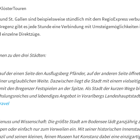
 KlösterTouren
und St. Gallen sind beispielsweise stündlich mit dem RegioExpress verb
Bregenz gibt es jede Stunde eine Verbindung mit Umsteigemöglichkeiten i
 einzelne Direktzüge.
en zu den drei Städten:
auf der einen Seite den Ausflugsberg Pfänder, auf der anderen Seite öffnet
ner unglaublichen Weite. Dazwischen liegt die Stadt mit einem vielseiti
it den Bregenzer Festspielen an der Spitze. Als Stadt der kurzen Wege bi
hslungsreiches und lebendiges Angebot in Vorarlbergs Landeshauptstadt
ravel
 Genuss und Wissenschaft: Die größte Stadt am Bodensee lädt ganzjährig
n oder einfach nur zum Verweilen ein. Mit seiner historischen Innensta
il und seinen kleinen, feinen Museen hat Konstanz dabei eine einzigarti