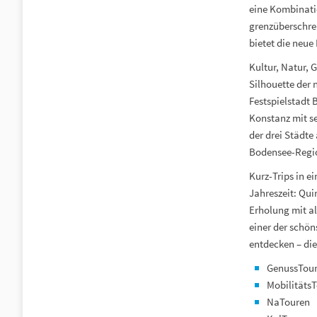
eine Kombinatio
grenzüberschrei
bietet die neue
Kultur, Natur, 
Silhouette der 
Festspielstadt 
Konstanz mit s
der drei Städte
Bodensee-Regio
Kurz-Trips in e
Jahreszeit: Qui
Erholung mit a
einer der schö
entdecken – die
GenussTou
Mobilitäts
NaTouren