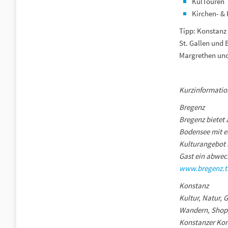
KulTouren
Kirchen- &
Tipp: Konstanz 
St. Gallen und 
Margrethen und
Kurzinformation
Bregenz
Bregenz bietet 
Bodensee mit ei
Kulturangebot m
Gast ein abwec
www.bregenz.t
Konstanz
Kultur, Natur,
Wandern, Shoppe
Konstanzer Konz