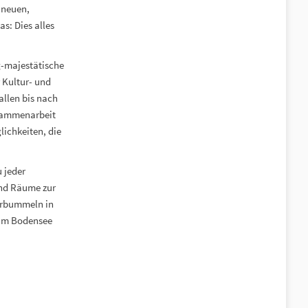
 neuen,
s: Dies alles
g-majestätische
 Kultur- und
allen bis nach
usammenarbeit
lichkeiten, die
u jeder
und Räume zur
erbummeln in
 am Bodensee