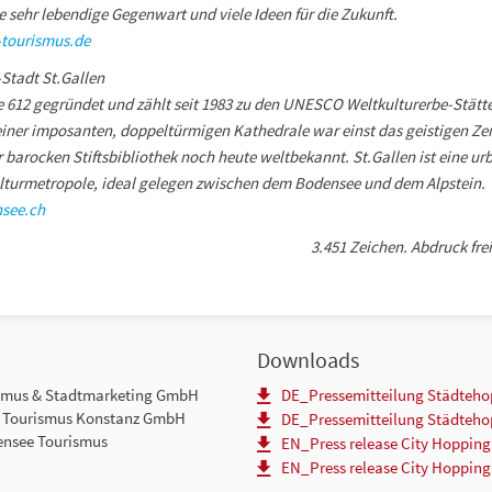
e sehr lebendige Gegenwart und viele Ideen für die Zukunft.
tourismus.de
Stadt St.Gallen
 612 gegründet und zählt seit 1983 zu den UNESCO Weltkulturerbe-Stätte
seiner imposanten, doppeltürmigen Kathedrale war einst das geistigen Z
 barocken Stiftsbibliothek noch heute weltbekannt. St.Gallen ist eine u
turmetropole, ideal gelegen zwischen dem Bodensee und dem Alpstein.
nsee.ch
3.451 Zeichen. Abdruck frei
Downloads
smus & Stadtmarketing GmbH
DE_Pressemitteilung Städteh
d Tourismus Konstanz GmbH
DE_Pressemitteilung Städteh
ensee Tourismus
EN_Press release City Hoppin
EN_Press release City Hopping