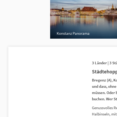
Konstanz Panorama
3 Länder | 3 St
Städtehop
Bregenz (A), K
und dass, ohne
müssen. Oder b
buchen. Wer S
Genussvolles Re
Halbinseln, mi