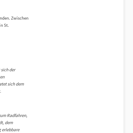
unden. Zwischen
n St.
 sich der
gen
etet sich dem
.
 zum Radfahren,
dt, dem
g erlebbare