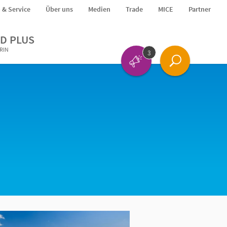
o & Service
Über uns
Medien
Trade
MICE
Partner
D PLUS
ERIN
3