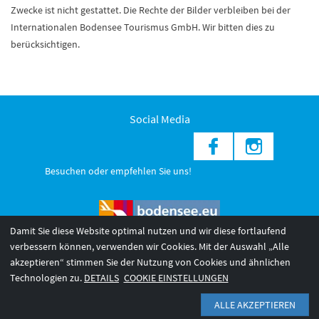
Zwecke ist nicht gestattet. Die Rechte der Bilder verbleiben bei der
Internationalen Bodensee Tourismus GmbH. Wir bitten dies zu
berücksichtigen.
Social Media
Besuchen oder empfehlen Sie uns!
Damit Sie diese Website optimal nutzen und wir diese fortlaufend
verbessern können, verwenden wir Cookies. Mit der Auswahl „Alle
akzeptieren“ stimmen Sie der Nutzung von Cookies und ähnlichen
© 2026 Internationale Bodensee Tourismus GmbH
3
Technologien zu.
DETAILS
COOKIE EINSTELLUNGEN
AGB 2025/26
Impressum
Barrierefreiheit
ALLE AKZEPTIEREN
Datenschutzerklärung