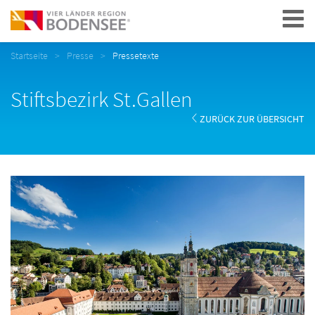
Navigation
Startseite
Presse
Pressetexte
Stiftsbezirk St.Gallen
ZURÜCK ZUR ÜBERSICHT