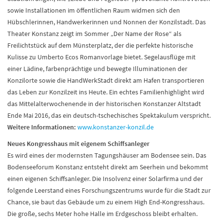
sowie Installationen im öffentlichen Raum widmen sich den
Hübschlerinnen, Handwerkerinnen und Nonnen der Konzilstadt. Das
Theater Konstanz zeigt im Sommer „Der Name der Rose“ als
Freilichtstück auf dem Münsterplatz, der die perfekte historische
Kulisse zu Umberto Ecos Romanvorlage bietet. Segelausflüge mit
einer Lädine, farbenprächtige und bewegte Illuminationen der
Konzilorte sowie die HandWerkStadt direkt am Hafen transportieren
das Leben zur Konzilzeit ins Heute. Ein echtes Familienhighlight wird
das Mittelalterwochenende in der historischen Konstanzer Altstadt
Ende Mai 2016, das ein deutsch-tschechisches Spektakulum verspricht.
Weitere Informationen:
www.konstanzer-konzil.de
Neues Kongresshaus mit eigenem Schiffsanleger
Es wird eines der modernsten Tagungshäuser am Bodensee sein. Das
Bodenseeforum Konstanz entsteht direkt am Seerhein und bekommt
einen eigenen Schiffsanleger. Die Insolvenz einer Solarfirma und der
folgende Leerstand eines Forschungszentrums wurde für die Stadt zur
Chance, sie baut das Gebäude um zu einem High End-Kongresshaus.
Die große, sechs Meter hohe Halle im Erdgeschoss bleibt erhalten.