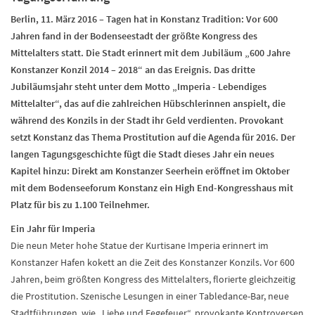
Berlin, 11. März 2016 – Tagen hat in Konstanz Tradition: Vor 600
Jahren fand in der Bodenseestadt der größte Kongress des
Mittelalters statt. Die Stadt erinnert mit dem Jubiläum „600 Jahre
Konstanzer Konzil 2014 – 2018“ an das Ereignis. Das dritte
Jubiläumsjahr steht unter dem Motto „Imperia - Lebendiges
Mittelalter“, das auf die zahlreichen Hübschlerinnen anspielt, die
während des Konzils in der Stadt ihr Geld verdienten. Provokant
setzt Konstanz das Thema Prostitution auf die Agenda für 2016. Der
langen Tagungsgeschichte fügt die Stadt dieses Jahr ein neues
Kapitel hinzu: Direkt am Konstanzer Seerhein eröffnet im Oktober
mit dem Bodenseeforum Konstanz ein High End-Kongresshaus
mit
Platz für bis zu 1.100 Teilnehmer.
Ein Jahr für Imperia
Die neun Meter hohe Statue der Kurtisane Imperia erinnert im
Konstanzer Hafen kokett an die Zeit des Konstanzer Konzils. Vor 600
Jahren, beim größten Kongress des Mittelalters, florierte gleichzeitig
die Prostitution. Szenische Lesungen in einer Tabledance-Bar, neue
Stadtführungen, wie „Liebe und Fegefeuer“, provokante Kontroversen