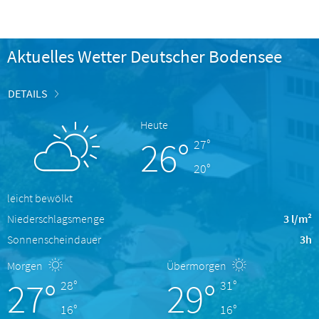
Aktuelles Wetter Deutscher Bodensee
DETAILS
Heute
26°
27°
20°
leicht bewölkt
Niederschlagsmenge
3 l/m²
Sonnenscheindauer
3h
Morgen
Übermorgen
27°
29°
28°
31°
16°
16°