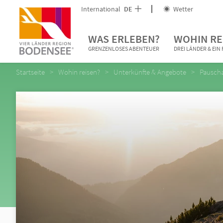
International
DE
Wetter
WAS ERLEBEN?
WOHIN RE
GRENZENLOSES ABENTEUER
DREI LÄNDER & EI
Startseite
Wohin reisen?
Unterkünfte & Angebote
Pausch