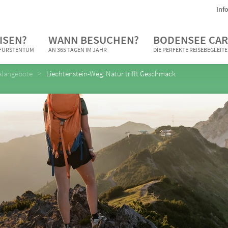
Inf
ISEN?
WANN BESUCHEN?
BODENSEE CAR
N FÜRSTENTUM
AN 365 TAGEN IM JAHR
DIE PERFEKTE REISEBEGLEIT
alangebote
Liechtenstein-Weg: Natur trifft Geschmack