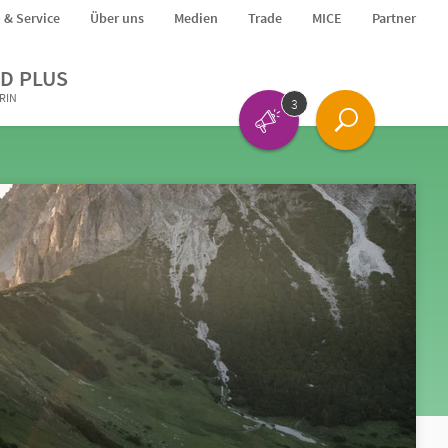
o & Service
Über uns
Medien
Trade
MICE
Partner
D PLUS
ERIN
3