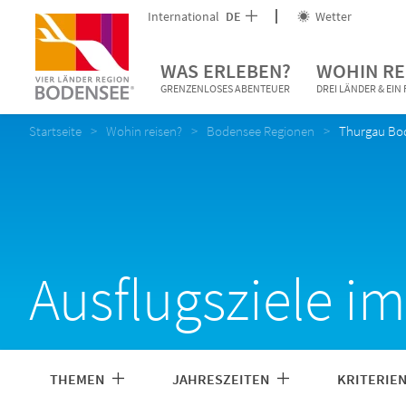
International
DE
Wetter
WAS ERLEBEN?
WOHIN RE
GRENZENLOSES ABENTEUER
DREI LÄNDER & EI
Startseite
Wohin reisen?
Bodensee Regionen
Thurgau Bo
Ausflugsziele i
THEMEN
JAHRESZEITEN
KRITERIE