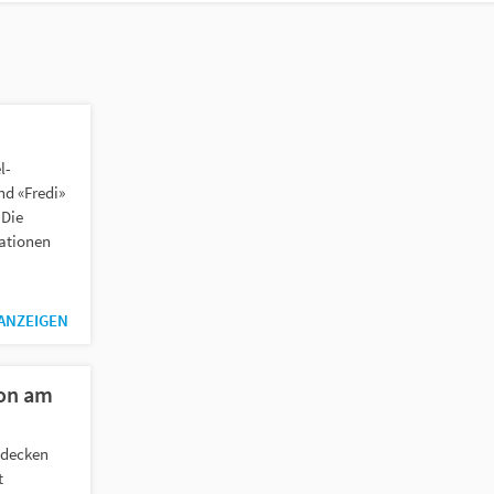
l-
nd «Fredi»
 Die
ationen
 ANZEIGEN
on am
tdecken
t