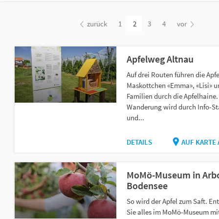
zurück
1
2
3
4
vor
Apfelweg Altnau
Auf drei Routen führen die Apfe
Maskottchen «Emma», «Lisi» u
Familien durch die Apfelhaine.
Wanderung wird durch Info-St
und...
DETAILS
AUF KARTE
MoMö-Museum in Arb
Bodensee
So wird der Apfel zum Saft. En
Sie alles im MoMö-Museum mi