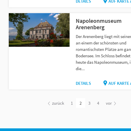
DETAILS
AUF KARTE
Napoleonmuseum
Arenenberg
Der Arenenberg liegt mit sein
an einem der schönsten und
romantischsten Plätze am ga
Bodensee. Im Schloss befindet
heute das Napoleonmuseum, 
die...
DETAILS
AUF KARTE
zurück
1
2
3
4
vor