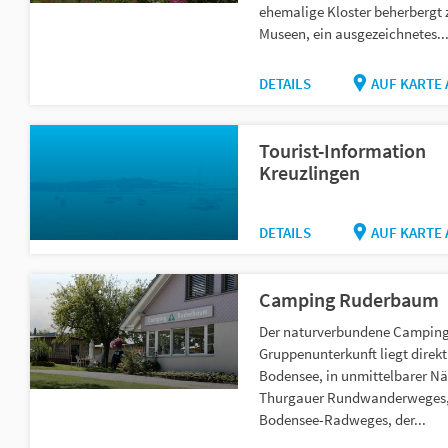
ehemalige Kloster beherbergt 
Museen, ein ausgezeichnetes..
DETAILS
AUF KARTE
Tourist-Information
Kreuzlingen
DETAILS
AUF KARTE
Camping Ruderbaum
Der naturverbundene Camping
Gruppenunterkunft liegt direk
Bodensee, in unmittelbarer Nä
Thurgauer Rundwanderweges,
Bodensee-Radweges, der...