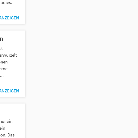
adies.
 ANZEIGEN
n
st
erwurzelt
önen
erne
..
 ANZEIGEN
nur ein
ein
ion. Das