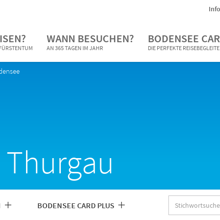
Inf
ISEN?
WANN BESUCHEN?
BODENSEE CAR
N FÜRSTENTUM
AN 365 TAGEN IM JAHR
DIE PERFEKTE REISEBEGLEIT
densee
m Thurgau
Stichwortsuche
N
BODENSEE CARD PLUS