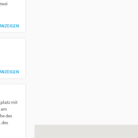
zwei
.
 ANZEIGEN
 ANZEIGEN
platz mit
t am
he des
 des