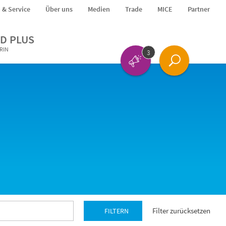
o & Service
Über uns
Medien
Trade
MICE
Partner
D PLUS
ERIN
3
Filter zurücksetzen
FILTERN