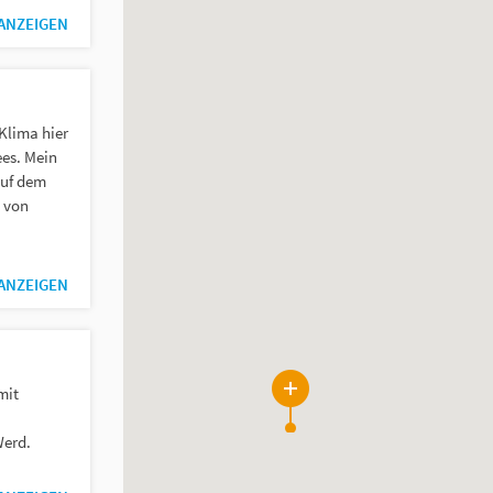
 ANZEIGEN
Klima hier
ees. Mein
auf dem
 von
 ANZEIGEN
mit
30
Werd.