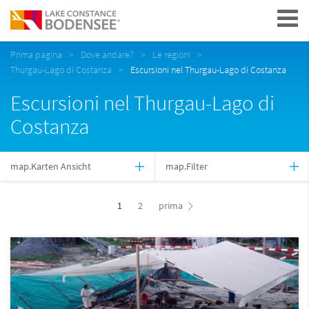
Navigation
Prima pagina
Dove andare?
Le regioni
Thurgau-Lago di Costanza
Escursioni nel Thurgau-Lago di Costanza
Escursioni nel Thurgau-Lago di
Costanza
map.Karten Ansicht
map.Filter
1
2
prima