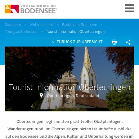
Navigation
Startseite
Wohin reisen?
Bodensee Regionen
Thurgau Bodensee
Tourist-Information Oberteuringen
ZURÜCK ZUR ÜBERSICHT
Tourist-Information Oberteuringen
Oberteuringen, Deutschland
Oberteuringen liegt inmitten prachtvoller Obstplantagen.
Wanderungen rund um Oberteuringen bieten traumhafte Ausblicke
auf den Bodensee und die Alpen. Kultur und Unterhaltung werden im