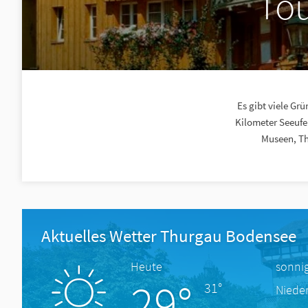
Tou
Es gibt viele Gr
Kilometer Seeufe
Museen, Th
Aktuelles Wetter Thurgau Bodensee
Heute
sonni
29°
31°
Niede