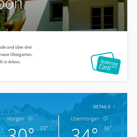
rbon
ude und über drei
nsere Obstgärten.
t in Arbon.
DETAILS
Morgen
Übermorgen
30°
34°
33°
36°