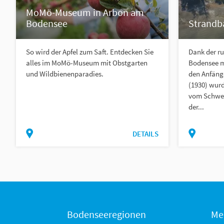
MoMö-Museum in Arbon am
Bodensee
Strandb
So wird der Apfel zum Saft. Entdecken Sie
Dank der ru
alles im MoMö-Museum mit Obstgarten
Bodensee m
und Wildbienenparadies.
den Anfänge
(1930) wur
vom Schwei
der...
DETAILS
Bodenseeregionen
Me