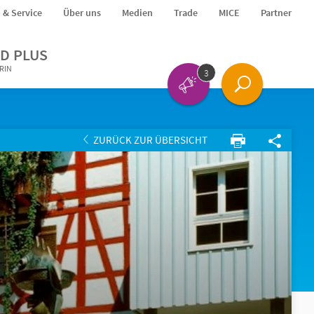
o & Service
Über uns
Medien
Trade
MICE
Partner
D PLUS
ERIN
3
ZURÜCK ZUR ÜBERSICHT