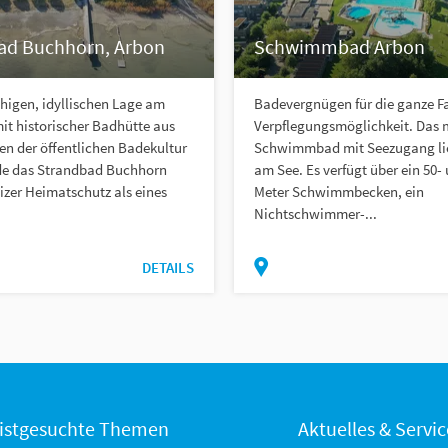
ad Buchhorn, Arbon
Schwimmbad Arbon
higen, idyllischen Lage am
Badevergnügen für die ganze Fa
it historischer Badhütte aus
Verpflegungsmöglichkeit. Das
n der öffentlichen Badekultur
Schwimmbad mit Seezugang lie
de das Strandbad Buchhorn
am See. Es verfügt über ein 50-
zer Heimatschutz als eines
Meter Schwimmbecken, ein
Nichtschwimmer-...
DETAILS
istgesuchte Themen
Aktuelles & Servic