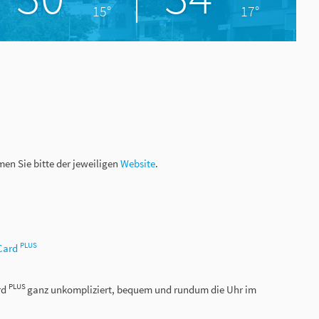
15°
17°
en Sie bitte der jeweiligen
Website
.
PLUS
Card
PLUS
rd
ganz unkompliziert, bequem und rundum die Uhr im