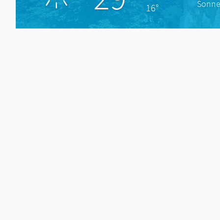
Sonne
16°