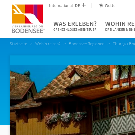
International
DE
Wetter
WAS ERLEBEN?
WOHIN RE
GRENZENLOSES ABENTEUER
DREI LÄNDER & EI
Startseite
Wohin reisen?
Bodensee Regionen
Thurgau Bo