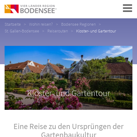
Navigation
Startseite
Wohin reisen?
Bodensee Regionen
St. Gallen-Bodensee
Reiserouten
Kloster- und Gartentour
Kloster- und Gartentour
Eine Reise zu den Ursprüngen der
Gartenbaukultur