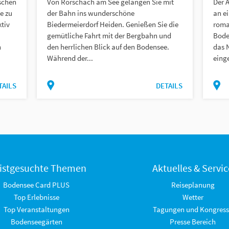
schen
Von Rorschach am See gelangen Sie mit
Der 
e zu
der Bahn ins wunderschöne
an e
tiv
Biedermeierdorf Heiden. Genießen Sie die
roma
gemütliche Fahrt mit der Bergbahn und
Bode
n
den herrlichen Blick auf den Bodensee.
das 
Während der...
einge
TAILS
DETAILS
istgesuchte Themen
Aktuelles & Servic
Bodensee Card PLUS
Reiseplanung
Top Erlebnisse
Wetter
Top Veranstaltungen
Tagungen und Kongress
Bodenseegärten
Presse Bereich