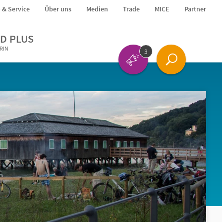
o & Service
Über uns
Medien
Trade
MICE
Partner
D PLUS
ERIN
3