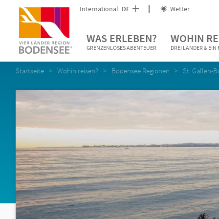
International
DE
Wetter
WAS ERLEBEN?
WOHIN RE
GRENZENLOSES ABENTEUER
DREI LÄNDER & EI
Startseite
Wohin reisen?
Bodensee Regionen
St. Gallen-