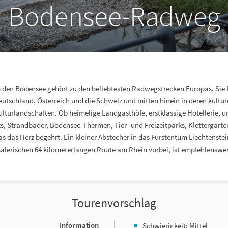
Bodensee-Radweg
 den Bodensee gehört zu den beliebtesten Radwegstrecken Europas. Sie f
utschland, Österreich und die Schweiz und mitten hinein in deren kultur
ulturlandschaften. Ob heimelige Landgasthöfe, erstklassige Hotellerie, ur
, Strandbäder, Bodensee-Thermen, Tier- und Freizeitparks, Klettergärte
was das Herz begehrt. Ein kleiner Abstecher in das Fürstentum Liechtenstei
alerischen 64 kilometerlangen Route am Rhein vorbei, ist empfehlenswer
Tourenvorschlag
Information
Schwierigkeit: Mittel