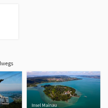
adwegs
Insel Mainau