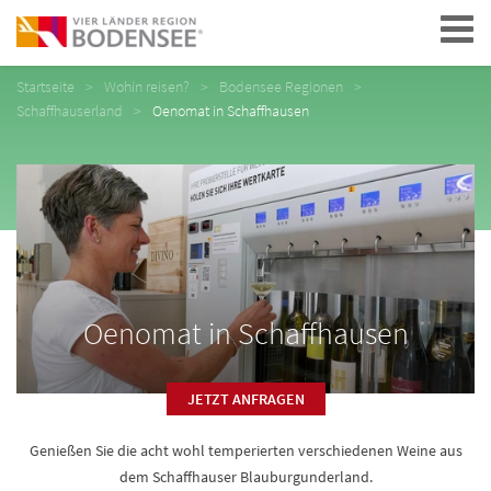
Navigation
Startseite
Wohin reisen?
Bodensee Regionen
Schaffhauserland
Oenomat in Schaffhausen
Oenomat in Schaffhausen
JETZT ANFRAGEN
Genießen Sie die acht wohl temperierten verschiedenen Weine aus
dem Schaffhauser Blauburgunderland.