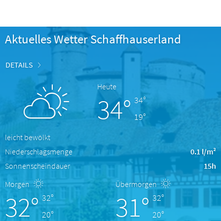
Aktuelles Wetter Schaffhauserland
DETAILS
Heute
34°
34°
19°
leicht bewölkt
Niederschlagsmenge
0.1 l/m²
Sonnenscheindauer
15h
Morgen
Übermorgen
32°
31°
32°
32°
20°
20°