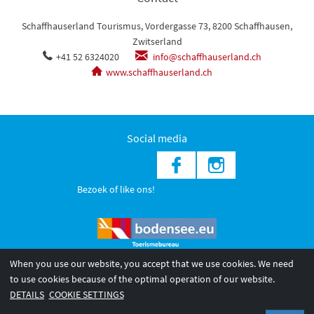
Schaffhauserland Tourismus, Vordergasse 73, 8200 Schaffhausen,
Zwitserland
+41 52 6324020
info@schaffhauserland.ch
www.schaffhauserland.ch
Social media
Bezoek of like ons!
When you use our website, you accept that we use cookies. We need
to use cookies because of the optimal operation of our website.
© 2026 Internationale Bodensee Tourismus GmbH
DETAILS
COOKIE SETTINGS
Impressum
Datenschutzerklärung