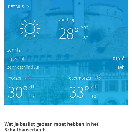
DETAILS
vandaag
28°
29°
18°
zonnig
regenval
0 l/m²
zonneschijnduur
14h
morgen
overmorgen
30°
33°
31°
34°
17°
18°
Wat je beslist gedaan moet hebben in het
Schaffhauserland: