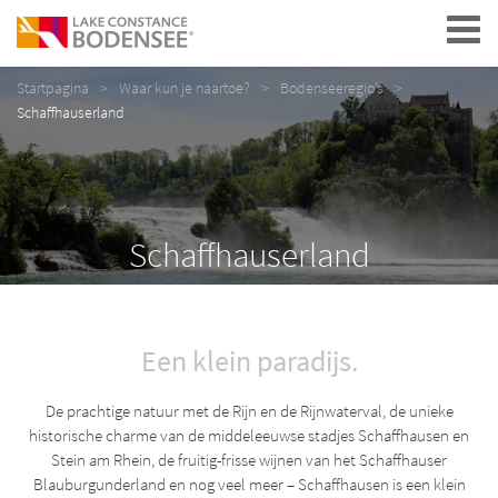
Navigation
Startpagina
Waar kun je naartoe?
Bodenseeregio’s
Schaffhauserland
Schaffhauserland
Een klein paradijs.
De prachtige natuur met de Rijn en de Rijnwaterval, de unieke
historische charme van de middeleeuwse stadjes Schaffhausen en
Stein am Rhein, de fruitig-frisse wijnen van het Schaffhauser
Blauburgunderland en nog veel meer – Schaffhausen is een klein