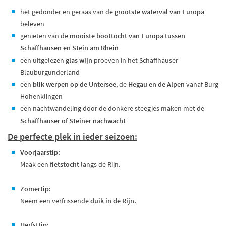
het gedonder en geraas van de
grootste waterval van Europa
beleven
genieten van de
mooiste boottocht van Europa tussen
Schaffhausen en Stein am Rhein
een uitgelezen
glas wijn
proeven in het Schaffhauser
Blauburgunderland
een
blik werpen op de Untersee
, de
Hegau en de Alpen
vanaf Burg
Hohenklingen
een nachtwandeling door de donkere steegjes maken met de
Schaffhauser of Steiner nachwacht
De perfecte plek in ieder seizoen:
Voorjaarstip:
Maak een
fietstocht
langs de Rijn.
Zomertip:
Neem een verfrissende
duik in de Rijn.
Herfsttip: