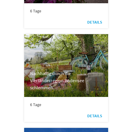
6 Tage
DETAILS
Nachhaltig durch die
Vierländerregion Bodensee
schlemmen
6 Tage
DETAILS