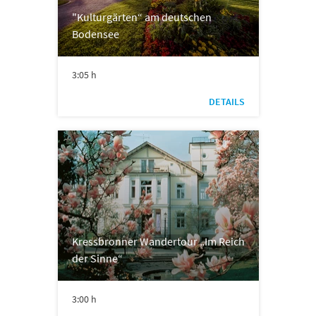
"Kulturgärten“ am deutschen
Bodensee
3:05 h
DETAILS
Kressbronner Wandertour „Im Reich
der Sinne“
3:00 h