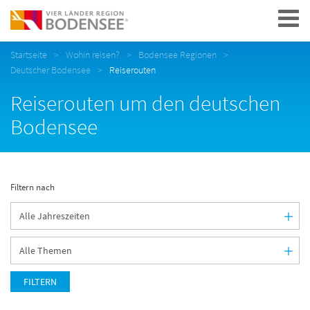
Navigation
Startseite
Wohin reisen?
Bodensee Regionen
Deutscher Bodensee
Reiserouten
Reiserouten um den deutschen
Bodensee
Filtern nach
FILTERN