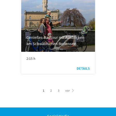
Genießer-Radtour mit Ausblicken
am Schwäbischen Bodensee
2:15 h
DETAILS
1
2
3
vor