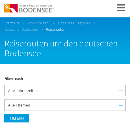
Navigation
Startseite
Wohin reisen?
Bodensee Regionen
Deutscher Bodensee
Reiserouten
Reiserouten um den deutschen
Bodensee
Filtern nach
FILTERN