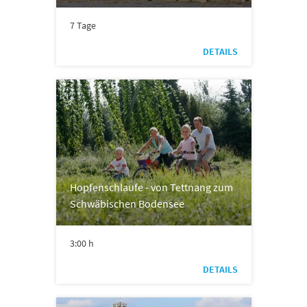
7 Tage
DETAILS
Hopfenschlaufe - von Tettnang zum
Schwäbischen Bodensee
3:00 h
DETAILS