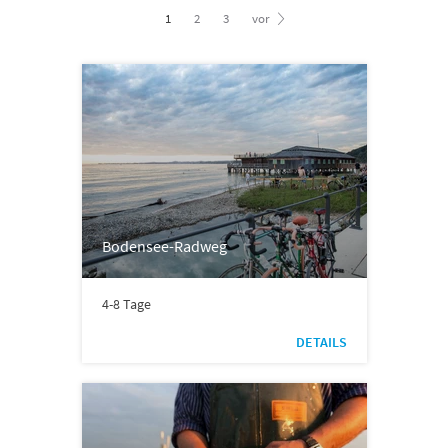
1
2
3
vor
Bodensee-Radweg
4-8 Tage
DETAILS