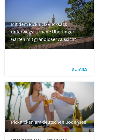
Mit dem Picknick-Rucksack
unterwegs: Urbane Überlinger
Gärten mit grandioser Aussicht
DETAILS
Picknicken am deutschen Bodensee