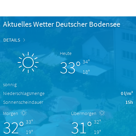
Aktuelles Wetter Deutscher Bodensee
DETAILS
Heute
33°
34°
18°
sonnig
Niederschlagsmenge
0 l/m²
Sonnenscheindauer
15h
Morgen
Übermorgen
32°
31°
33°
32°
19°
19°