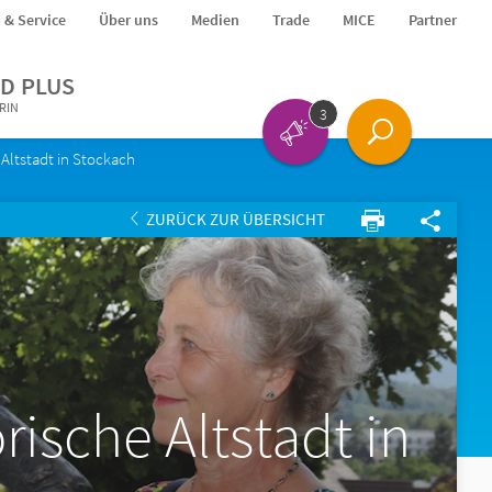
o & Service
Über uns
Medien
Trade
MICE
Partner
D PLUS
ERIN
3
 Altstadt in Stockach
ZURÜCK ZUR ÜBERSICHT
rische Altstadt in