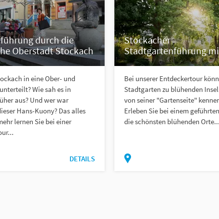
nführung durch die
Stockacher
che Oberstadt Stockach
Stadtgartenführung mi
tockach in eine Ober- und
Bei unserer Entdeckertour kön
unterteilt? Wie sah es in
Stadtgarten zu blühenden Inse
rüher aus? Und wer war
von seiner "Gartenseite" kenne
dieser Hans-Kuony? Das alles
Erleben Sie bei einem geführt
mehr lernen Sie bei einer
die schönsten blühenden Orte..
ur...
DETAILS