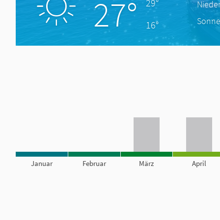
27°
29°
Niede
Sonne
16°
Januar
Februar
März
April