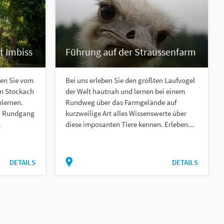
t Imbiss
Führung auf der Straussenfarm
nen Sie vom
Bei uns erleben Sie den größten Laufvogel
ln Stockach
der Welt hautnah und lernen bei einem
nlernen.
Rundweg über das Farmgelände auf
en Rundgang
kurzweilige Art alles Wissenswerte über
.
diese imposanten Tiere kennen. Erleben...
DETAILS
DETAILS