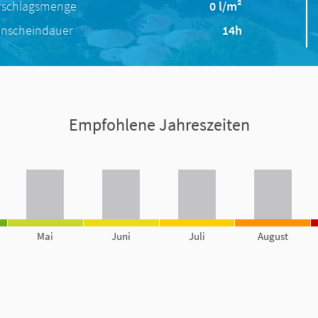
rschlagsmenge
0 l/m²
nscheindauer
14h
Empfohlene Jahreszeiten
Mai
Juni
Juli
August