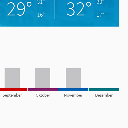
29°
32°
31°
33°
16°
17°
September
Oktober
November
Dezember