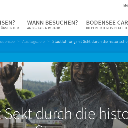
Inf
ISEN?
WANN BESUCHEN?
BODENSEE CAR
N FÜRSTENTUM
AN 365 TAGEN IM JAHR
DIE PERFEKTE REISEBEGLEIT
Bodensee
Ausflugsziele
Stadtführung mit Sekt durch die historische
Sekt durch die histo