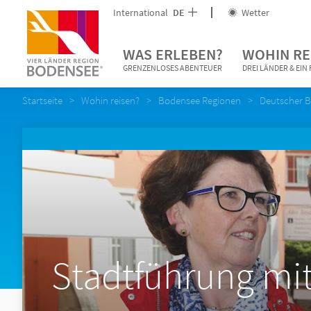
International
DE
Wetter
WAS ERLEBEN?
WOHIN RE
GRENZENLOSES ABENTEUER
DREI LÄNDER & EI
Startseite
Wohin reisen?
Bodensee Regionen
Deutscher 
Stadtführung mit 