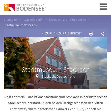
Navigation
Startseite
Was erleben?
Übersichtskarte Bodensee
Stadtmuseum Stockach
ZURÜCK ZUR ÜBERSICHT
Stadtmuseum Stockach
Stockach, Deutschland
Klein aber fein – das ist das Stadtmuseum Stockach in der historischen
Stockacher Oberstadt. In den beiden Dachgeschossen des "Alten
Forstamts", einem historischen Bauwerk von 1706, können Sie