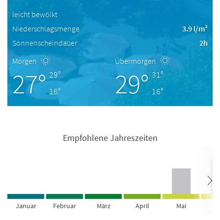
leicht bewölkt
Niederschlagsmenge
3.9 l/m²
Sonnenscheindauer
2h
Morgen
Übermorgen
27°
29°
29°
31°
16°
16°
Empfohlene Jahreszeiten
Januar
Februar
März
April
Mai
Ju