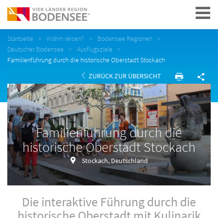
Navigation
Startseite
Wohin reisen?
Bodensee Regionen
Deutscher Bodensee
Ausflugsziele
Familienführung durch die historische Oberstadt Stockach
ZURÜCK ZUR ÜBERSICHT
Familienführung durch die
historische Oberstadt Stockach
Stockach, Deutschland
Die interaktive Führung durch die
historische Oberstadt mit Kulinarik