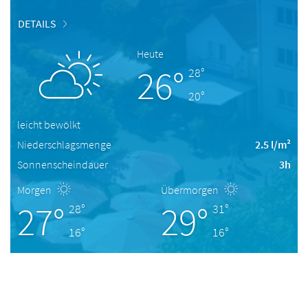
DETAILS
Heute
26°
28°
20°
leicht bewölkt
Niederschlagsmenge
2.5 l/m²
Sonnenscheindauer
3h
Morgen
Übermorgen
27°
29°
28°
31°
16°
16°