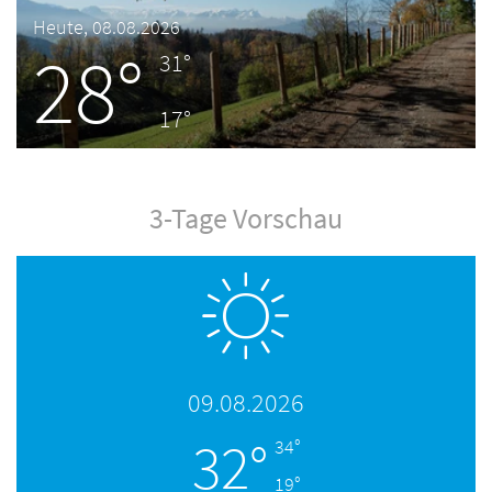
Heute, 08.08.2026
28°
31°
17°
3-Tage Vorschau
09.08.2026
32°
34°
19°