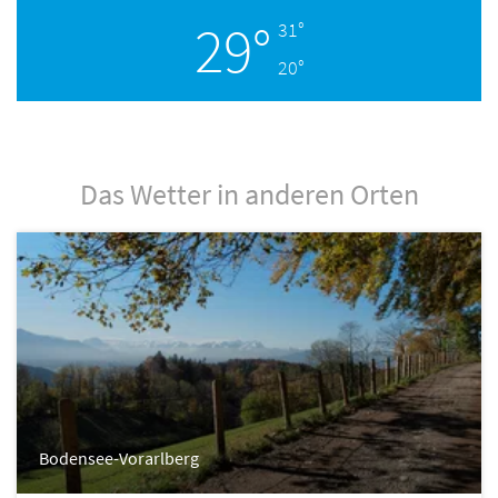
29°
31°
20°
Das Wetter in anderen Orten
Bodensee-Vorarlberg