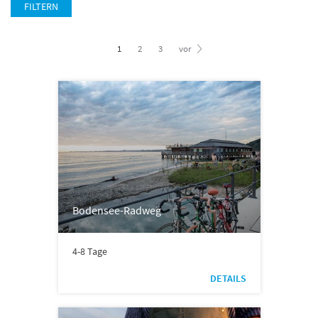
FILTERN
1
2
3
vor
Bodensee-Radweg
4-8 Tage
DETAILS