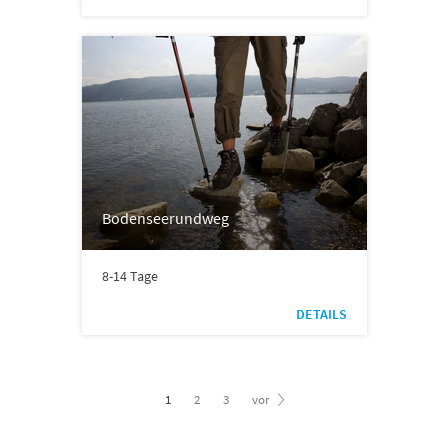
Bodenseerundweg
8-14 Tage
DETAILS
1
2
3
vor