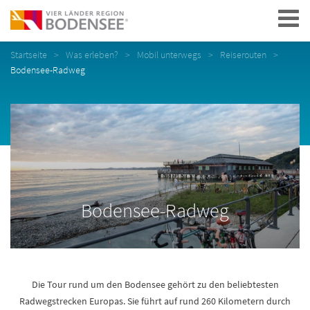
Navigation
Startseite
Was erleben?
Mobil unterwegs
Reiserouten
Bodensee-Radweg
Bodensee-Radweg
Die Tour rund um den Bodensee gehört zu den beliebtesten
Radwegstrecken Europas. Sie führt auf rund 260 Kilometern durch