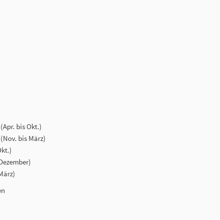
(Apr. bis Okt.)
 (Nov. bis März)
Okt.)
s Dezember)
 März)
en