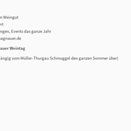
im Weingut
rt
gen, Events das ganze Jahr
hagnauer.de
nauer Weintag
hängig vom Müller-Thurgau Schmuggel den ganzen Sommer über)