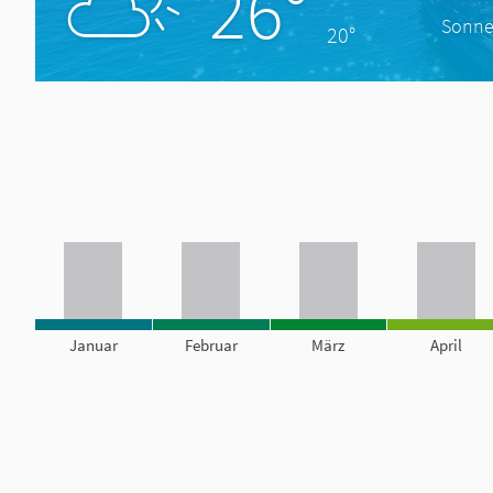
26°
Sonne
20°
Januar
Februar
März
April