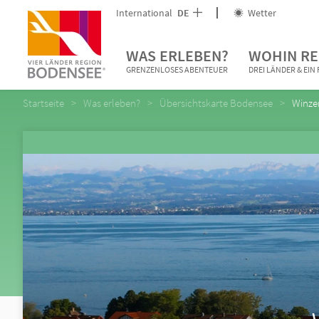
International
DE
Wetter
WAS ERLEBEN?
WOHIN RE
GRENZENLOSES ABENTEUER
DREI LÄNDER & EI
Startseite
Was erleben?
Übersichtskarte Bodensee
Winze