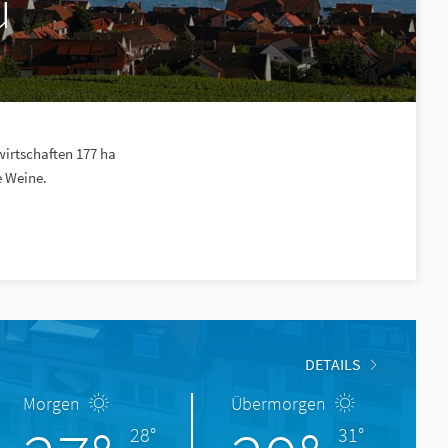
u
irtschaften 177 ha
e Weine.
DETAILS
Morgen
Übermorgen
28°
31°