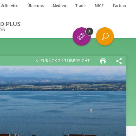
o & Service
Über uns
Medien
Trade
MICE
Partner
D PLUS
ERIN
3
ZURÜCK ZUR ÜBERSICHT