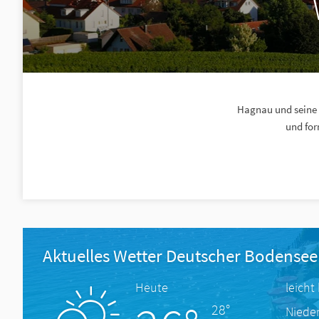
Hagnau und seine 
und for
Aktuelles Wetter Deutscher Bodensee
Heute
leicht
28°
Niede