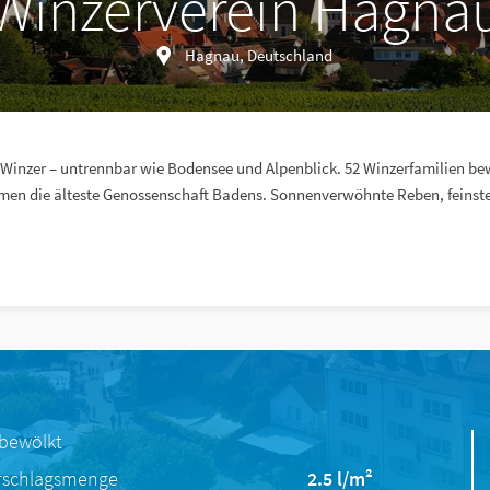
Winzerverein Hagna
Hagnau, Deutschland
Winzer – untrennbar wie Bodensee und Alpenblick. 52 Winzerfamilien bew
men die älteste Genossenschaft Badens. Sonnenverwöhnte Reben, feinst
 bewölkt
rschlagsmenge
2.5 l/m²