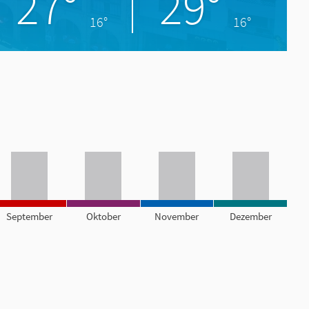
27°
29°
16°
16°
September
Oktober
November
Dezember