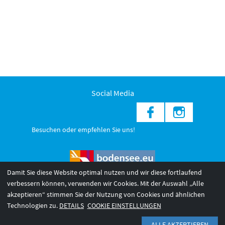
Social Media
Besuchen oder empfehlen Sie uns!
Damit Sie diese Website optimal nutzen und wir diese fortlaufend
verbessern können, verwenden wir Cookies. Mit der Auswahl „Alle
akzeptieren“ stimmen Sie der Nutzung von Cookies und ähnlichen
© 2026 Internationale Bodensee Tourismus GmbH
3
Technologien zu.
DETAILS
COOKIE EINSTELLUNGEN
AGB 2025/26
Impressum
Barrierefreiheit
ALLE AKZEPTIEREN
Datenschutzerklärung