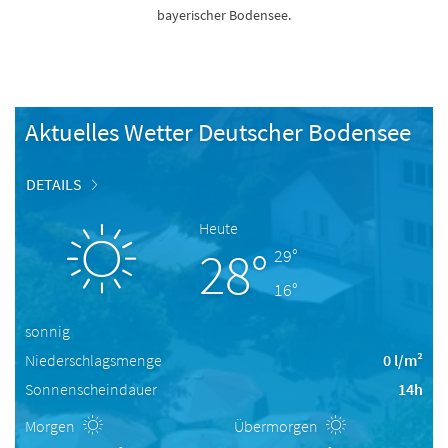
bayerischer Bodensee.
Aktuelles Wetter Deutscher Bodensee
DETAILS
Heute
28°
29°
16°
sonnig
Niederschlagsmenge
0 l/m²
Sonnenscheindauer
14h
Morgen
Übermorgen