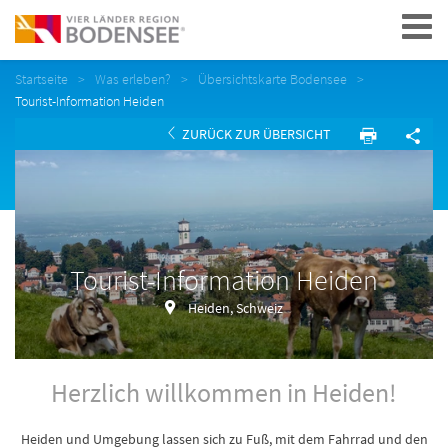
Navigation
Startseite
Was erleben?
Übersichtskarte Bodensee
Tourist-Information Heiden
ZURÜCK ZUR ÜBERSICHT
Tourist-Information Heiden
Heiden, Schweiz
Herzlich willkommen in Heiden!
Heiden und Umgebung lassen sich zu Fuß, mit dem Fahrrad und den