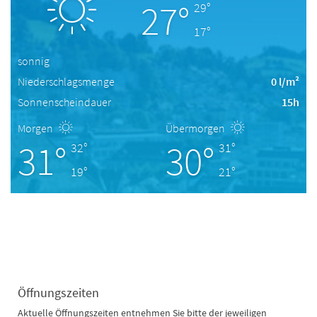
27°
29°
17°
sonnig
Niederschlagsmenge
0 l/m²
Sonnenscheindauer
15h
Morgen
Übermorgen
31°
30°
32°
31°
19°
21°
Öffnungszeiten
Aktuelle Öffnungszeiten entnehmen Sie bitte der jeweiligen