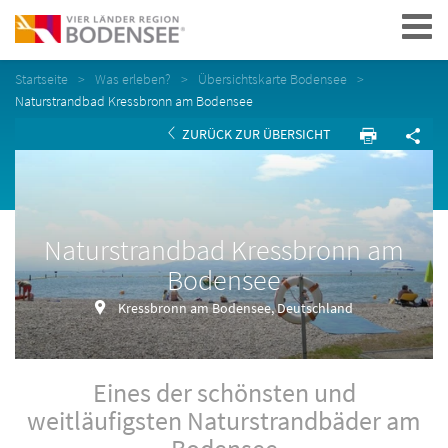
Navigation
Startseite
Was erleben?
Übersichtskarte Bodensee
Naturstrandbad Kressbronn am Bodensee
ZURÜCK ZUR ÜBERSICHT
Naturstrandbad Kressbronn am
Bodensee
Kressbronn am Bodensee, Deutschland
Eines der schönsten und
weitläufigsten Naturstrandbäder am