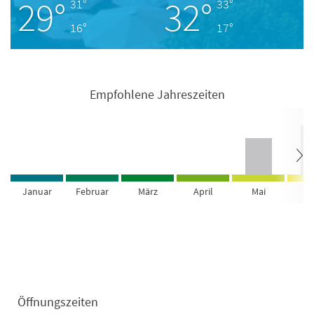
29°
32°
31°
33°
16°
17°
Empfohlene Jahreszeiten
Januar
Februar
März
April
Mai
Ju
Öffnungszeiten